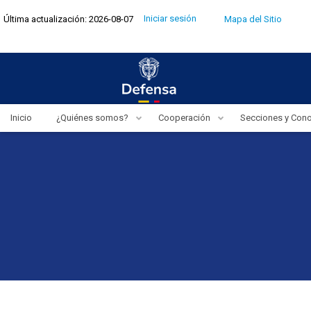
Pasar
Menú
Iniciar sesión
Última actualización: 2026-08-07
Mapa del Sitio
al
de
cuenta
contenido
de
usuario
principal
Inicio
¿Quiénes somos?
Cooperación
Secciones y Con