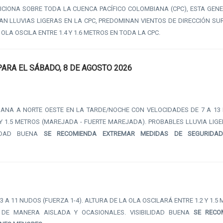
SICIONA SOBRE TODA LA CUENCA PACÍFICO COLOMBIANA (CPC), ESTA GE
AN LLUVIAS LIGERAS EN LA CPC, PREDOMINAN VIENTOS DE DIRECCIÓN SU
OLA OSCILA ENTRE 1.4 Y 1.6 METROS EN TODA LA CPC.
ARA EL SÁBADO, 8 DE AGOSTO 2026
ANA A NORTE OESTE EN LA TARDE/NOCHE CON VELOCIDADES DE 7 A 13
2 Y 1.5 METROS (MAREJADA - FUERTE MAREJADA). PROBABLES LLUVIA LIG
LIDAD BUENA
SE RECOMIENDA EXTREMAR MEDIDAS DE SEGURIDA
 A 11 NUDOS (FUERZA 1-4). ALTURA DE LA OLA OSCILARÁ ENTRE 1.2 Y 1.5
 DE MANERA AISLADA Y OCASIONALES. VISIBILIDAD BUENA
SE RECO