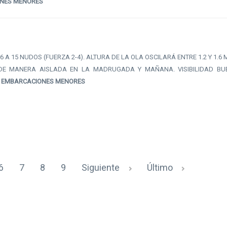
ONES MENORES
 A 15 NUDOS (FUERZA 2-4). ALTURA DE LA OLA OSCILARÁ ENTRE 1.2 Y 1.6
S DE MANERA AISLADA EN LA MADRUGADA Y MAÑANA. VISIBILIDAD B
A EMBARCACIONES MENORES
6
7
8
9
Siguiente
Último