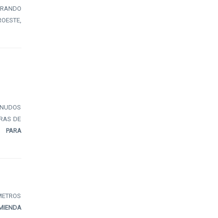
NERANDO
ROESTE,
 NUDOS
ERAS DE
D PARA
 METROS
MIENDA