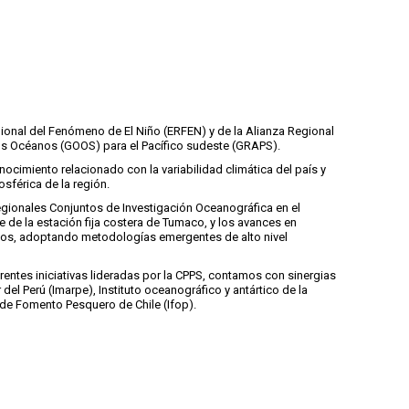
nal del Fenómeno de El Niño (ERFEN) y de la Alianza Regional
os Océanos (GOOS) para el Pacífico sudeste (GRAPS).
ocimiento relacionado con la variabilidad climática del país y
férica de la región.
Regionales Conjuntos de Investigación Oceanográfica en el
 de la estación fija costera de Tumaco, y los avances en
tivos, adoptando metodologías emergentes de alto nivel
erentes iniciativas lideradas por la CPPS, contamos con sinergias
r del Perú (Imarpe), Instituto oceanográfico y antártico de la
o de Fomento Pesquero de Chile (Ifop).