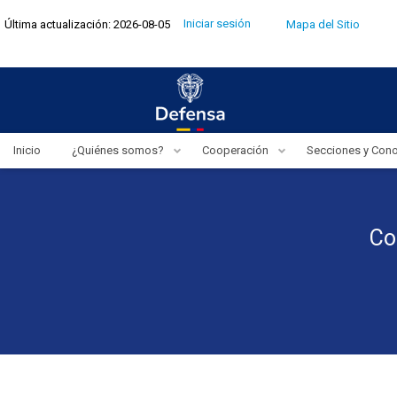
Pasar
Menú
Iniciar sesión
Última actualización: 2026-08-05
Mapa del Sitio
al
de
cuenta
contenido
de
usuario
principal
Inicio
¿Quiénes somos?
Cooperación
Secciones y Con
Co