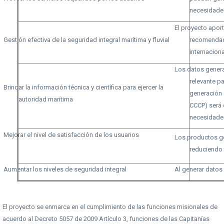
necesidade
El proyecto apor
Gestión efectiva de la seguridad integral marítima y fluvial
recomendaci
internaciona
Los datos genera
relevante p
Brindar la información técnica y científica para ejercer la
generación 
autoridad marítima
CCCP) será 
necesidades
Mejorar el nivel de satisfacción de los usuarios
Los productos ge
reduciendo 
Aumentar los niveles de seguridad integral
Al generar datos 
El proyecto se enmarca en el cumplimiento de las funciones misionales de
acuerdo al Decreto 5057 de 2009 Artículo 3, funciones de las Capitanías