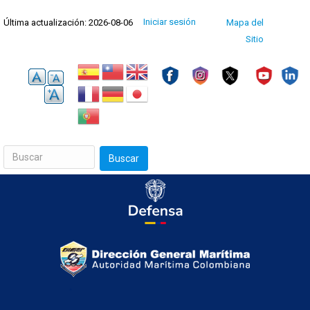
Pasar
Menú
Iniciar sesión
Última actualización: 2026-08-06
Mapa del
al
de
cuenta
Sitio
contenido
de
usuario
principal
Buscar