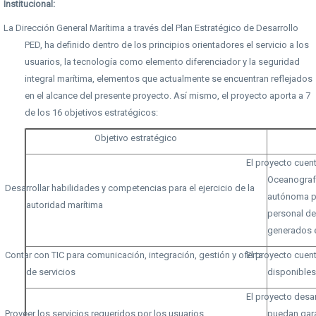
Institucional:
La Dirección General Marítima a través del Plan Estratégico de Desarrollo
PED, ha definido dentro de los principios orientadores el servicio a los
usuarios, la tecnología como elemento diferenciador y la seguridad
integral marítima, elementos que actualmente se encuentran reflejados
en el alcance del presente proyecto. Así mismo, el proyecto aporta a 7
de los 16 objetivos estratégicos:
Objetivo estratégico
El proyecto cuen
Oceanografí
Desarrollar habilidades y competencias para el ejercicio de la
autónoma po
autoridad marítima
personal de
generados e
Contar con TIC para comunicación, integración, gestión y oferta
El proyecto cuen
de servicios
disponibles
El proyecto desa
Proveer los servicios requeridos por los usuarios
puedan gara