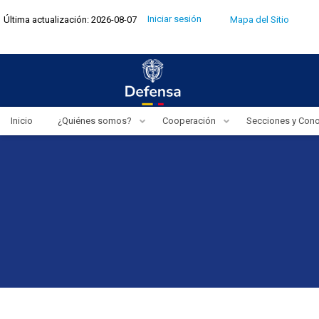
Pasar
Menú
Iniciar sesión
Última actualización: 2026-08-07
Mapa del Sitio
al
de
cuenta
contenido
de
usuario
principal
Inicio
¿Quiénes somos?
Cooperación
Secciones y Con